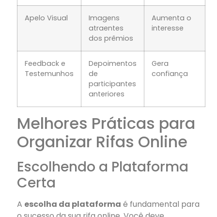
Apelo Visual
Imagens
Aumenta o
atraentes
interesse
dos prêmios
Feedback e
Depoimentos
Gera
Testemunhos
de
confiança
participantes
anteriores
Melhores Práticas para
Organizar Rifas Online
Escolhendo a Plataforma
Certa
A
escolha da plataforma
é fundamental para
o sucesso da sua rifa online. Você deve