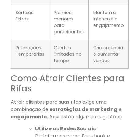
Sorteios
Prêmios
Mantém o
Extras
menores
interesse e
para
engajamento
participantes
Promoções
Ofertas
Cria urgência
Temporárias
limitadas no
e aumenta
tempo
vendas
Como Atrair Clientes para
Rifas
Atrair clientes para suas rifas exige uma
combinação de
estratégias de marketing
e
engajamento
. Aqui estão algumas sugestões:
Utilize as Redes Sociais
:
Plataformas como Facebook e