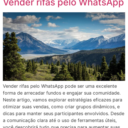
Vender rifas pelo WhatsApp
Vender rifas pelo WhatsApp pode ser uma excelente
forma de arrecadar fundos e engajar sua comunidade.
Neste artigo, vamos explorar estratégias eficazes para
otimizar suas vendas, como criar grupos dinâmicos, e
dicas para manter seus participantes envolvidos. Desde
a comunicação clara até o uso de ferramentas úteis,
você descobrirá tudo que precisa para aumentar suas