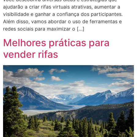
ajudarão a criar rifas virtuais atrativas, aumentar a
visibilidade e ganhar a confiança dos participantes.
Além disso, vamos abordar o uso de ferramentas e
redes sociais para maximizar o […]
Melhores práticas para
vender rifas