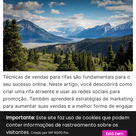
Técnicas de vendas para rifas são fundamentais para o
seu sucesso online. Neste artigo, você descobrirá como
criar uma rifa atraente e usar as redes sociais para
promoção. Também aprenderá estratégias de marketing
para aumentar suas vendas e a melhor forma de engajar
clientes. Prepare-se para otimizar suas rifas e atingir
Importante:
Este site faz uso de cookies que podem
seus objetivos de venda […]
conter informações de rastreamento sobre os
visitantes.
Criado por WP RGPD Pro
Próximo
→
Está bem