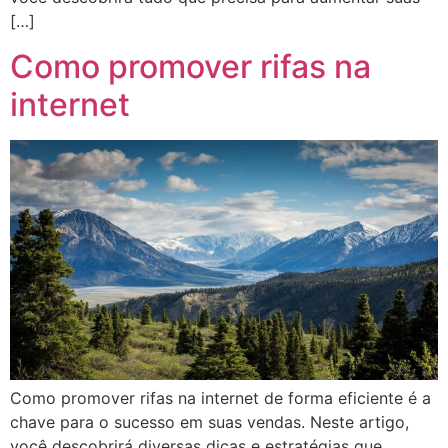
[…]
Como promover rifas na
internet
Como promover rifas na internet de forma eficiente é a
chave para o sucesso em suas vendas. Neste artigo,
você descobrirá diversas dicas e estratégias que